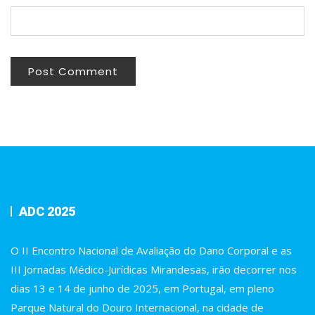
ADC 2025
O II Encontro Nacional de Avaliação do Dano Corporal e as
III Jornadas Médico-Jurídicas Mirandesas, irão decorrer nos
dias 13 e 14 de junho de 2025, em Portugal, em pleno
Parque Natural do Douro Internacional, na cidade de