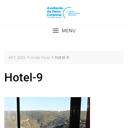
Skip
to
content
MENU
>
>
hotel-9
ADC 2025
Onde Ficar
Hotel-9